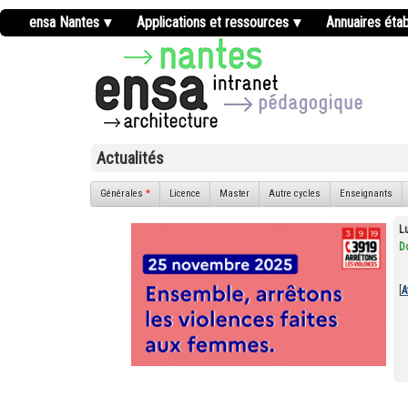
ensa Nantes
Applications et ressources
Annuaires éta
Actualités
Générales
*
Licence
Master
Autre cycles
Enseignants
Lu
D
[
A