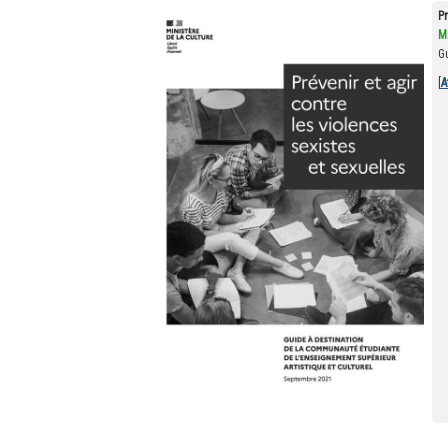
Pr
Mi
G
[
A