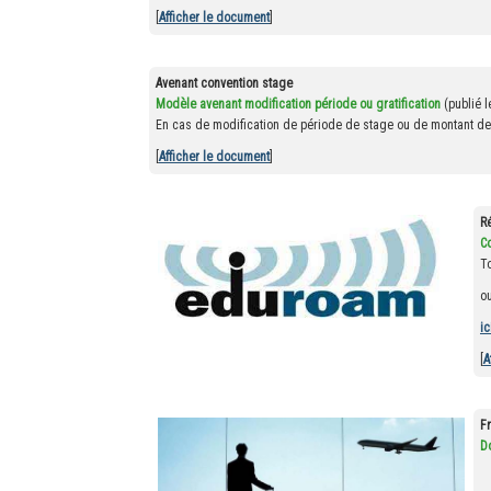
[
Afficher le document
]
Avenant convention stage
Modèle avenant modification période ou gratification
(publié 
En cas de modification de période de stage ou de montant de g
[
Afficher le document
]
R
C
T
o
ic
[
A
F
D