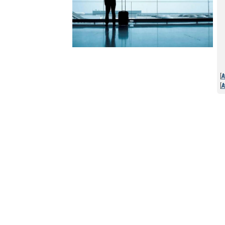
[
A
[
A